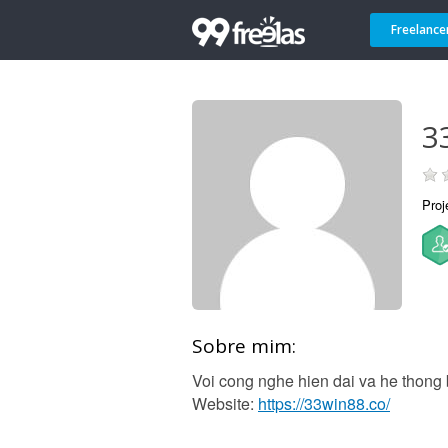
Freelance
3
Proj
Sobre mim:
Voi cong nghe hien dai va he thong
Website:
https://33win88.co/