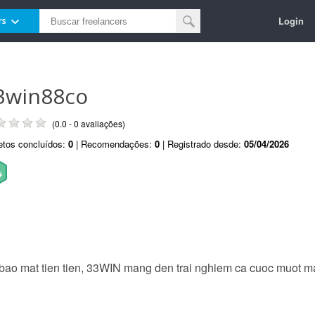
Login
rs
3win88co
(0.0 - 0 avaliações)
etos concluídos:
0
| Recomendações:
0
| Registrado desde:
05/04/2026
 bao mat tien tien, 33WIN mang den trai nghiem ca cuoc muot ma