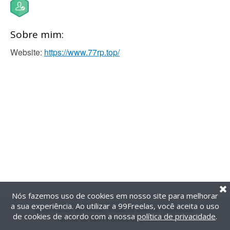
Sobre mim:
Website:
https://www.77rp.top/
Nós fazemos uso de cookies em nosso site para melhorar
a sua experiência. Ao utilizar a 99Freelas, você aceita o uso
@2014-2026 99Freelas. Todos os direitos reservados.
de cookies de acordo com a nossa
política de privacidade
.
Termos de uso
|
Política de privacidade