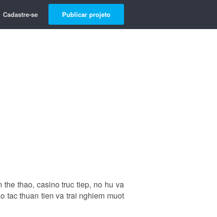
Cadastre-se
Publicar projeto
the thao, casino truc tiep, no hu va
ao tac thuan tien va trai nghiem muot