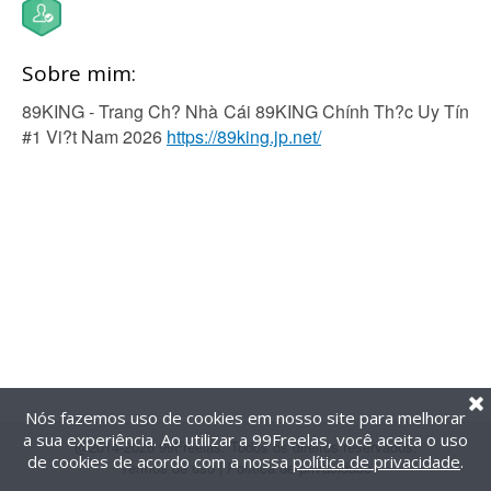
Sobre mim:
89KING - Trang Ch? Nhà Cái 89KING Chính Th?c Uy Tín
#1 Vi?t Nam 2026
https://89king.jp.net/
Nós fazemos uso de cookies em nosso site para melhorar
a sua experiência. Ao utilizar a 99Freelas, você aceita o uso
@2014-2026 99Freelas. Todos os direitos reservados.
de cookies de acordo com a nossa
política de privacidade
.
Termos de uso
|
Política de privacidade