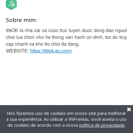
Sobre mim:
99OK la nha cai ca cuoc truc tuyen duoc dong dao nguoi
choi lua chon nho he thong van hanh on dinh, toc do truy
cap nhanh va kho tro choi da dang.
WEBSITE:
https://99ok.eu.com/
Nós fazemos uso de cookies em nosso site para melhorar
a sua experiência. Ao utilizar a 99Freelas, você aceita o uso
@2014-2026 99Freelas. Todos os direitos reservados.
de cookies de acordo com a nossa
política de privacidade
.
Termos de uso
|
Política de privacidade