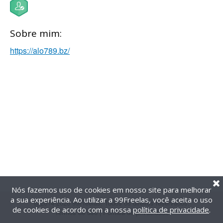
Sobre mim:
https://alo789.bz/
Nós fazemos uso de cookies em nosso site para melhorar
a sua experiência. Ao utilizar a 99Freelas, você aceita o uso
@2014-2026 99Freelas. Todos os direitos reservados.
de cookies de acordo com a nossa
política de privacidade
.
Termos de uso
|
Política de privacidade