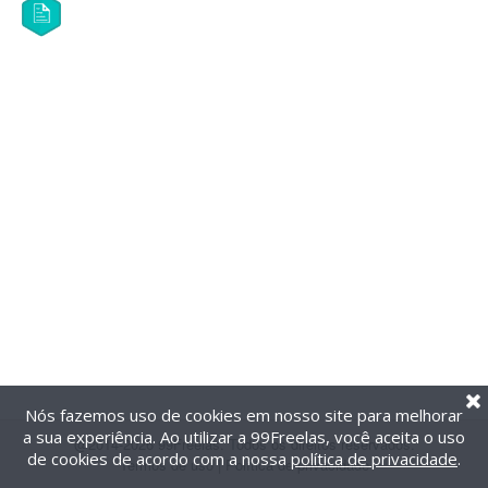
Nós fazemos uso de cookies em nosso site para melhorar
a sua experiência. Ao utilizar a 99Freelas, você aceita o uso
@2014-2026 99Freelas. Todos os direitos reservados.
de cookies de acordo com a nossa
política de privacidade
.
Termos de uso
|
Política de privacidade