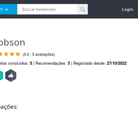
Login
rs
obson
(5.0 - 5 avaliações)
etos concluídos:
5
| Recomendações:
5
| Registrado desde:
27/10/2022
iações: