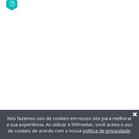
Nós fazemos uso de cookies em nosso site para melhorar
a sua experiência. Ao utilizar a 99Freelas, você aceita o uso
@2014-2026 99Freelas. Todos os direitos reservados.
de cookies de acordo com a nossa
política de privacidade
.
Termos de uso
|
Política de privacidade