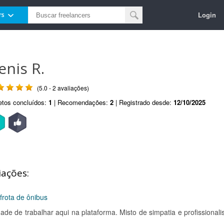
Login
rs
enis R.
(5.0 - 2 avaliações)
etos concluídos:
1
| Recomendações:
2
| Registrado desde:
12/10/2025
iações:
frota de ônibus
dade de trabalhar aqui na plataforma. Misto de simpatia e profissional