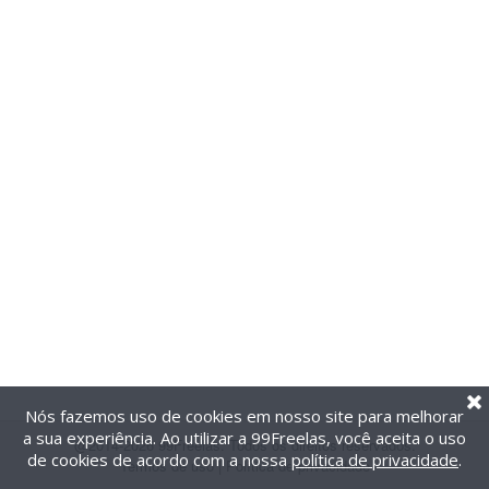
Nós fazemos uso de cookies em nosso site para melhorar
a sua experiência. Ao utilizar a 99Freelas, você aceita o uso
@2014-2026 99Freelas. Todos os direitos reservados.
de cookies de acordo com a nossa
política de privacidade
.
Termos de uso
|
Política de privacidade