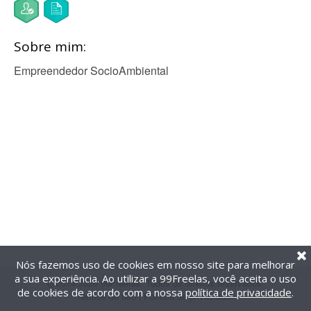
Sobre mim:
Empreendedor SocioAmbiental
Nós fazemos uso de cookies em nosso site para melhorar
a sua experiência. Ao utilizar a 99Freelas, você aceita o uso
@2014-2026 99Freelas. Todos os direitos reservados.
de cookies de acordo com a nossa
política de privacidade
.
Termos de uso
|
Política de privacidade