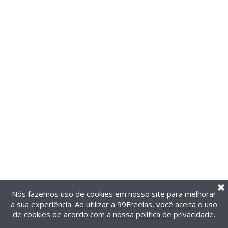
Nós fazemos uso de cookies em nosso site para melhorar
a sua experiência. Ao utilizar a 99Freelas, você aceita o uso
@2014-2026 99Freelas. Todos os direitos reservados.
de cookies de acordo com a nossa
política de privacidade
.
Termos de uso
|
Política de privacidade