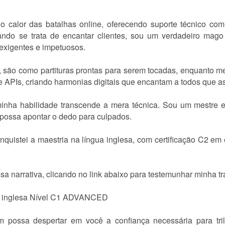
 calor das batalhas online, oferecendo suporte técnico co
uando se trata de encantar clientes, sou um verdadeiro ma
xigentes e impetuosos.
 são como partituras prontas para serem tocadas, enquanto 
 APIs, criando harmonias digitais que encantam a todos que 
inha habilidade transcende a mera técnica. Sou um mestre e
ossa apontar o dedo para culpados.
quistei a maestria na língua inglesa, com certificação C2 em e
a narrativa, clicando no link abaixo para testemunhar minha tra
gua inglesa Nível C1 ADVANCED
m possa despertar em você a confiança necessária para tr