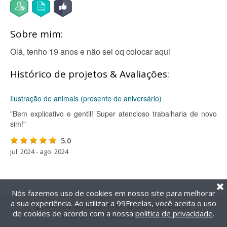
Sobre mim:
Olá, tenho 19 anos e não sei oq colocar aqui
Histórico de projetos & Avaliações:
Ilustração de animais (presente de aniversário)
"Bem explicativo e gentil! Super atencioso trabalharia de novo
sim!"
5.0
jul. 2024 - ago. 2024
Nós fazemos uso de cookies em nosso site para melhorar
a sua experiência. Ao utilizar a 99Freelas, você aceita o uso
@2014-2026 99Freelas. Todos os direitos reservados.
de cookies de acordo com a nossa
política de privacidade
.
Termos de uso
|
Política de privacidade