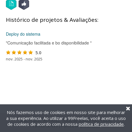
Histórico de projetos & Avaliações:
Deploy do sistema
"Comunicação facilitada e bo disponibilidade "
5.0
nov. 2025 - nov. 2025
Nós fazemos uso de cookies em nosso site para melhorar
a sua experiência. Ao utilizar a 99Freelas, você aceita o uso
@2014-2026 99Freelas. Todos os direitos reservados.
de cookies de acordo com a nossa
política de privacidade
.
Termos de uso
|
Política de privacidade