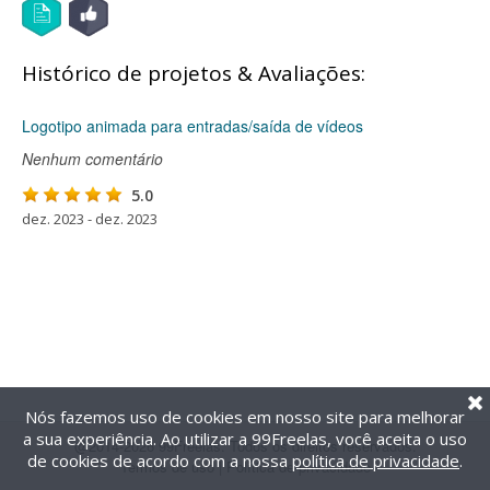
Histórico de projetos & Avaliações:
Logotipo animada para entradas/saída de vídeos
Nenhum comentário
5.0
dez. 2023 - dez. 2023
Nós fazemos uso de cookies em nosso site para melhorar
a sua experiência. Ao utilizar a 99Freelas, você aceita o uso
@2014-2026 99Freelas. Todos os direitos reservados.
de cookies de acordo com a nossa
política de privacidade
.
Termos de uso
|
Política de privacidade