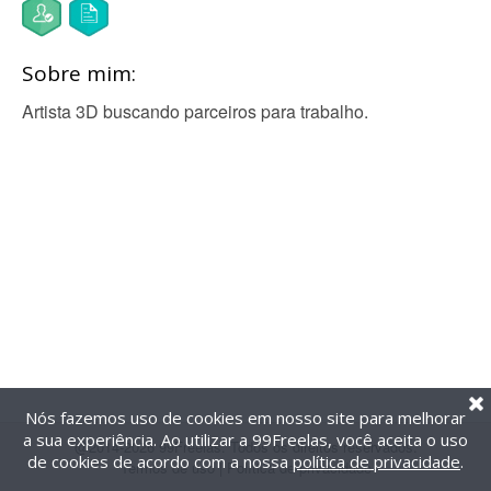
Sobre mim:
Artista 3D buscando parceiros para trabalho.
Nós fazemos uso de cookies em nosso site para melhorar
a sua experiência. Ao utilizar a 99Freelas, você aceita o uso
@2014-2026 99Freelas. Todos os direitos reservados.
de cookies de acordo com a nossa
política de privacidade
.
Termos de uso
|
Política de privacidade