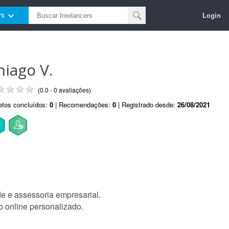
Login
rs
hiago V.
(0.0 - 0 avaliações)
etos concluídos:
0
| Recomendações:
0
| Registrado desde:
26/08/2021
de e assessoria empresarial.
o online personalizado.