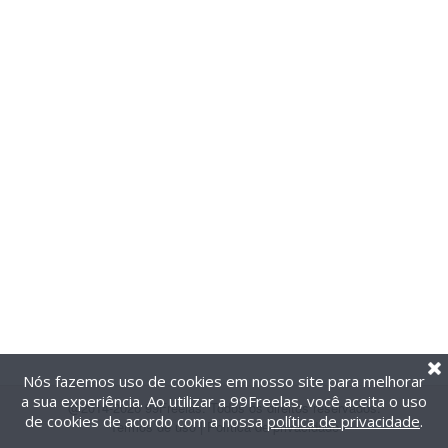
Nós fazemos uso de cookies em nosso site para melhorar
a sua experiência. Ao utilizar a 99Freelas, você aceita o uso
@2014-2026 99Freelas. Todos os direitos reservados.
de cookies de acordo com a nossa
política de privacidade
.
Termos de uso
|
Política de privacidade