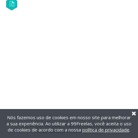
Nós fazemos uso de cookies em nosso site para melhorar
a sua experiência. Ao utilizar a 99Freelas, você aceita o uso
@2014-2026 99Freelas. Todos os direitos reservados.
de cookies de acordo com a nossa
política de privacidade
.
Termos de uso
|
Política de privacidade