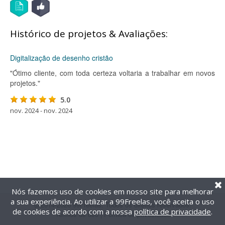
Histórico de projetos & Avaliações:
Digitalização de desenho cristão
"Ótimo cliente, com toda certeza voltaria a trabalhar em novos
projetos."
5.0
nov. 2024 - nov. 2024
Nós fazemos uso de cookies em nosso site para melhorar
a sua experiência. Ao utilizar a 99Freelas, você aceita o uso
@2014-2026 99Freelas. Todos os direitos reservados.
de cookies de acordo com a nossa
política de privacidade
.
Termos de uso
|
Política de privacidade