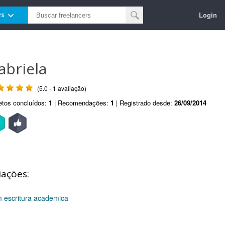
Login
rs
abriela
(5.0 - 1 avaliação)
etos concluídos:
1
| Recomendações:
1
| Registrado desde:
26/09/2014
iações:
m escritura academica