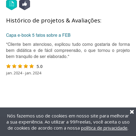
Histórico de projetos & Avaliações:
Capa e-book 5 fatos sobre a FEB
"Cliente bem atencioso, explicou tudo como gostaria de forma
bem didática e de fácil compreensão, o que tornou o projeto
bem tranquilo de ser elaborado."
5.0
jan. 2024 - jan. 2024
Nós fazemos uso de cookies em nosso site para melhorar
a sua experiência. Ao utilizar a 99Freelas, você aceita o uso
@2014-2026 99Freelas. Todos os direitos reservados.
de cookies de acordo com a nossa
política de privacidade
.
Termos de uso
|
Política de privacidade