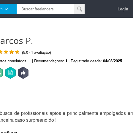
Login
rs
arcos P.
(5.0 - 1 avaliação)
etos concluídos:
1
| Recomendações:
1
| Registrado desde:
04/03/2025
sca de profissionais aptos e principalmente empolgados em i
anceira caso surpreendido !