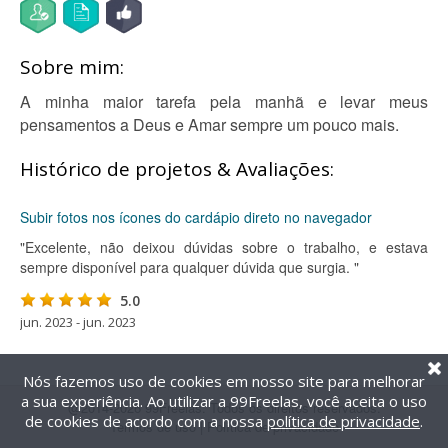
Sobre mim:
A minha maior tarefa pela manhã e levar meus
pensamentos a Deus e Amar sempre um pouco mais.
Histórico de projetos & Avaliações:
Subir fotos nos ícones do cardápio direto no navegador
"Excelente, não deixou dúvidas sobre o trabalho, e estava
sempre disponível para qualquer dúvida que surgia. "
5.0
jun. 2023 - jun. 2023
Nós fazemos uso de cookies em nosso site para melhorar
a sua experiência. Ao utilizar a 99Freelas, você aceita o uso
@2014-2026 99Freelas. Todos os direitos reservados.
de cookies de acordo com a nossa
política de privacidade
.
Termos de uso
|
Política de privacidade