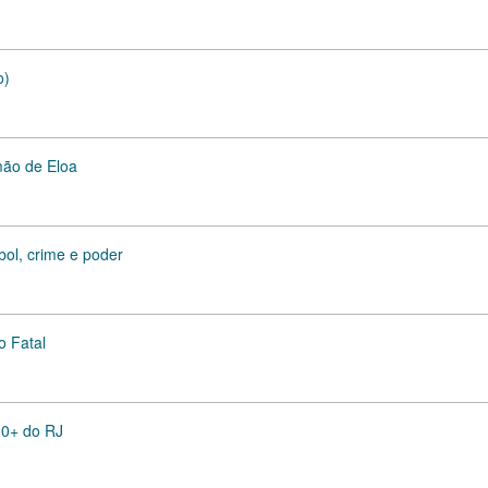
o)
mão de Eloa
ol, crime e poder
o Fatal
10+ do RJ