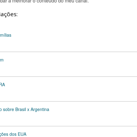
dar a melhorar o conteúdo do meu canal.
iações:
mílias
em
IRA
 sobre Brasil x Argentina
nções dos EUA