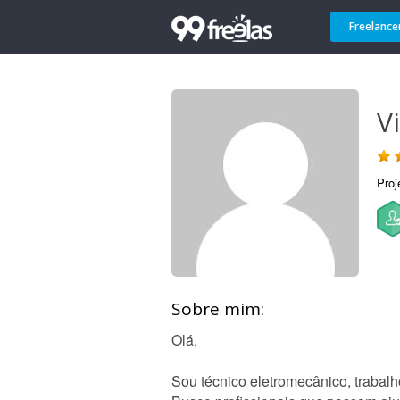
Freelance
V
Proj
Sobre mim:
Olá,
Sou técnico eletromecânico, traba