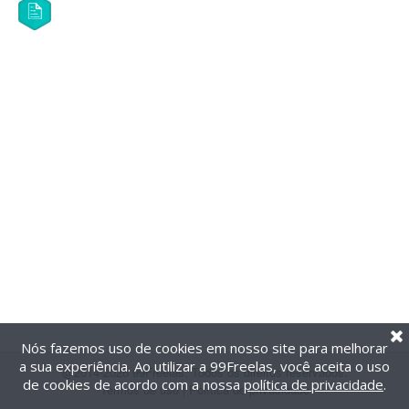
Nós fazemos uso de cookies em nosso site para melhorar
a sua experiência. Ao utilizar a 99Freelas, você aceita o uso
@2014-2026 99Freelas. Todos os direitos reservados.
de cookies de acordo com a nossa
política de privacidade
.
Termos de uso
|
Política de privacidade