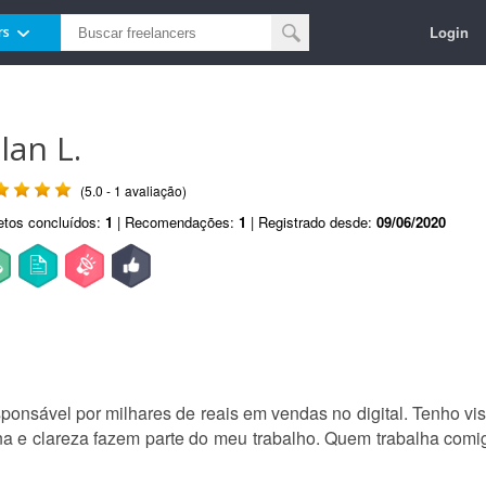
Login
rs
lan L.
(5.0 - 1 avaliação)
etos concluídos:
1
| Recomendações:
1
| Registrado desde:
09/06/2020
onsável por milhares de reais em vendas no digital. Tenho visã
lina e clareza fazem parte do meu trabalho. Quem trabalha com