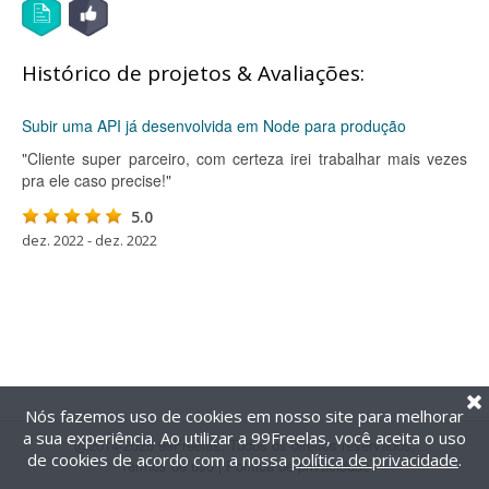
Histórico de projetos & Avaliações:
Subir uma API já desenvolvida em Node para produção
"Cliente super parceiro, com certeza irei trabalhar mais vezes
pra ele caso precise!"
5.0
dez. 2022 - dez. 2022
Nós fazemos uso de cookies em nosso site para melhorar
a sua experiência. Ao utilizar a 99Freelas, você aceita o uso
@2014-2026 99Freelas. Todos os direitos reservados.
de cookies de acordo com a nossa
política de privacidade
.
Termos de uso
|
Política de privacidade