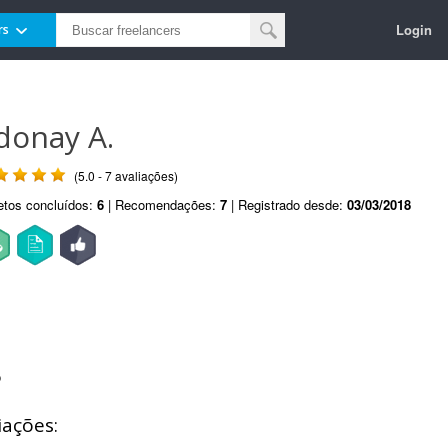
Login
rs
donay A.
(5.0 - 7 avaliações)
etos concluídos:
6
| Recomendações:
7
| Registrado desde:
03/03/2018
P
iações: