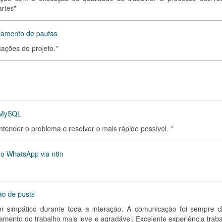
artes"
iamento de pautas
cações do projeto."
 MySQL
entender o problema e resolver o mais rápido possível. "
ro WhatsApp via n8n
ão de posts
per simpático durante toda a interação. A comunicação foi sempre cl
damento do trabalho mais leve e agradável. Excelente experiência trab