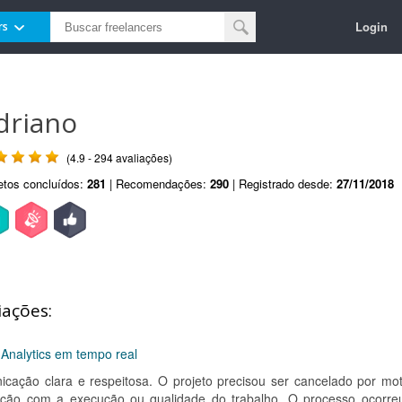
Login
rs
driano
(4.9 - 294 avaliações)
etos concluídos:
281
| Recomendações:
290
| Registrado desde:
27/11/2018
iações:
 Analytics em tempo real
ação clara e respeitosa. O projeto precisou ser cancelado por mot
lação com a execução ou qualidade do trabalho. O processo ocorre