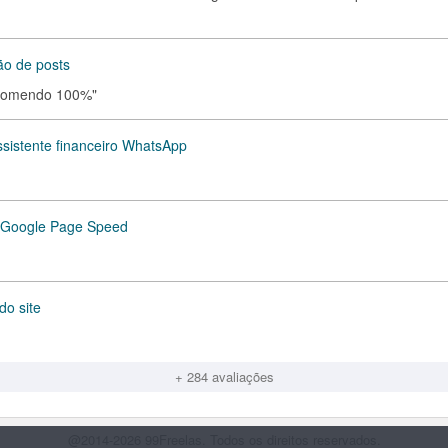
ão de posts
Recomendo 100%"
ssistente financeiro WhatsApp
a Google Page Speed
do site
+ 284 avaliações
@2014-2026 99Freelas. Todos os direitos reservados.