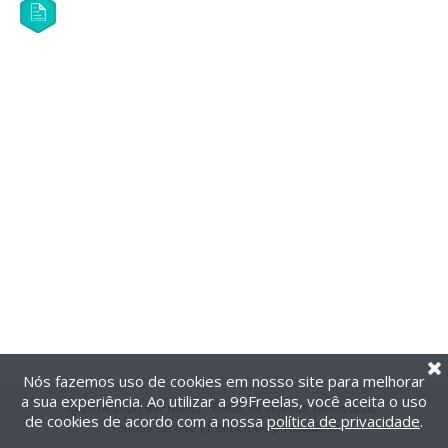
Nós fazemos uso de cookies em nosso site para melhorar
a sua experiência. Ao utilizar a 99Freelas, você aceita o uso
@2014-2026 99Freelas. Todos os direitos reservados.
de cookies de acordo com a nossa
política de privacidade
.
Termos de uso
|
Política de privacidade