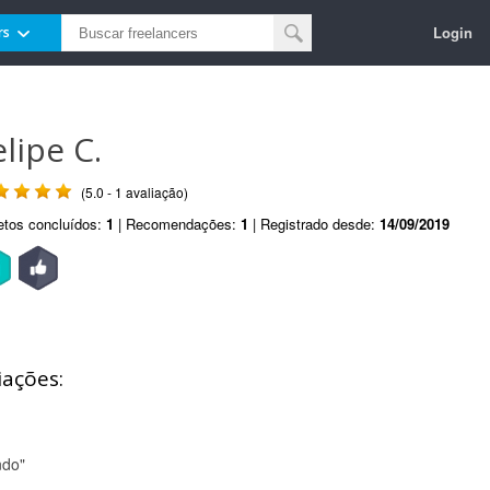
Login
rs
elipe C.
(5.0 - 1 avaliação)
etos concluídos:
1
| Recomendações:
1
| Registrado desde:
14/09/2019
iações:
ndo"