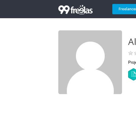
Freelance
A
Proj