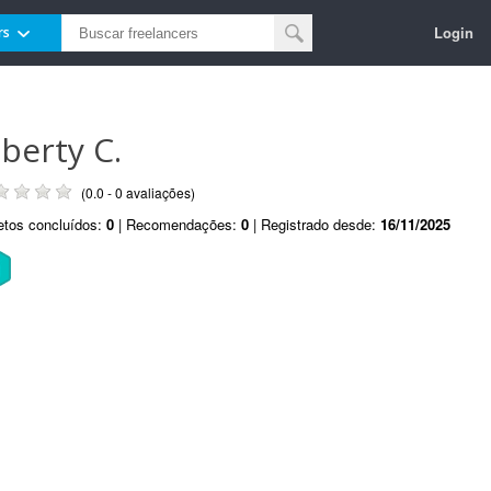
Login
rs
lberty C.
(0.0 - 0 avaliações)
etos concluídos:
0
| Recomendações:
0
| Registrado desde:
16/11/2025