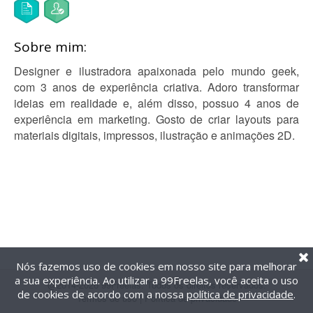
Sobre mim:
Designer e ilustradora apaixonada pelo mundo geek,
com 3 anos de experiência criativa. Adoro transformar
ideias em realidade e, além disso, possuo 4 anos de
experiência em marketing. Gosto de criar layouts para
materiais digitais, impressos, ilustração e animações 2D.
Nós fazemos uso de cookies em nosso site para melhorar
a sua experiência. Ao utilizar a 99Freelas, você aceita o uso
@2014-2026 99Freelas. Todos os direitos reservados.
de cookies de acordo com a nossa
política de privacidade
.
Termos de uso
|
Política de privacidade