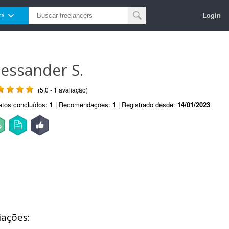
Login
rs
lessander S.
(5.0 - 1 avaliação)
etos concluídos:
1
| Recomendações:
1
| Registrado desde:
14/01/2023
iações: