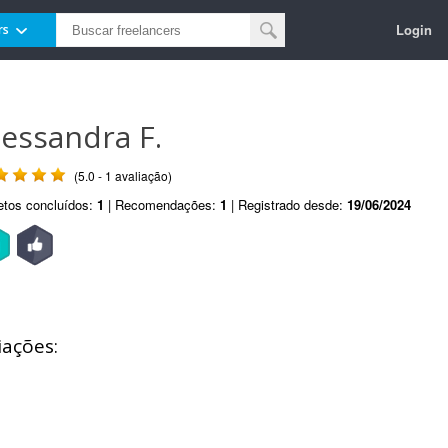
Login
rs
lessandra F.
(5.0 - 1 avaliação)
etos concluídos:
1
| Recomendações:
1
| Registrado desde:
19/06/2024
iações: