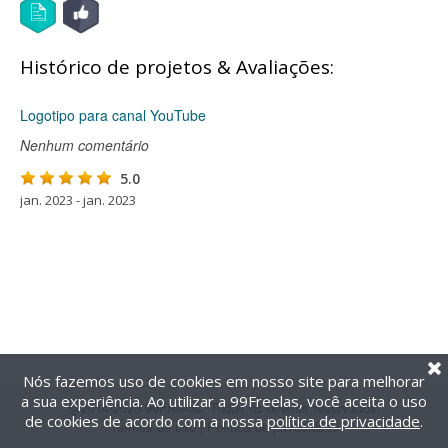
Histórico de projetos & Avaliações:
Logotipo para canal YouTube
Nenhum comentário
5.0
jan. 2023 - jan. 2023
Nós fazemos uso de cookies em nosso site para melhorar
a sua experiência. Ao utilizar a 99Freelas, você aceita o uso
@2014-2026 99Freelas. Todos os direitos reservados.
de cookies de acordo com a nossa
política de privacidade
.
Termos de uso
|
Política de privacidade