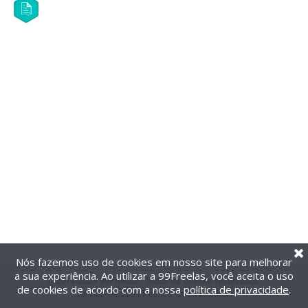
Nós fazemos uso de cookies em nosso site para melhorar
a sua experiência. Ao utilizar a 99Freelas, você aceita o uso
@2014-2026 99Freelas. Todos os direitos reservados.
de cookies de acordo com a nossa
política de privacidade
.
Termos de uso
|
Política de privacidade