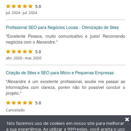
5.0
jul. 2024 - jul. 2024
Profissional SEO para Negócios Locais - Otimização de Sites
"Excelente Pessoa, muito comunicativo e justo! Recomendo
negócios com o Alexandre."
5.0
abr. 2020 - mai. 2020
Criação de Sites e SEO para Micro e Pequenas Empresas
"Alexandre é um excelente profissional, soube me passar as
informações com clareza, porém não foi possível concluir o
projeto."
5.0
Cancelado
Nós fazemos uso de cookies em nosso site para melhorar
a sua experiência. Ao utilizar a 99Freelas, você aceita o uso
@2014-2026 99Freelas. Todos os direitos reservados.