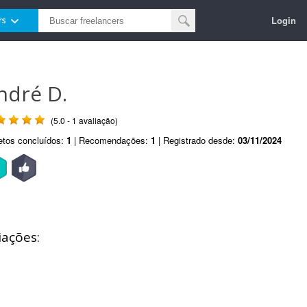
Login
rs
ndré D.
(5.0 - 1 avaliação)
etos concluídos:
1
| Recomendações:
1
| Registrado desde:
03/11/2024
iações: