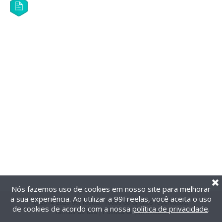
Nós fazemos uso de cookies em nosso site para melhorar
a sua experiência. Ao utilizar a 99Freelas, você aceita o uso
@2014-2026 99Freelas. Todos os direitos reservados.
de cookies de acordo com a nossa
política de privacidade
.
Termos de uso
|
Política de privacidade