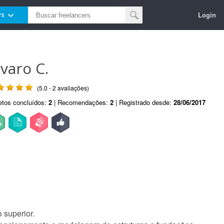
Login
rs
lvaro C.
(5.0 - 2 avaliações)
etos concluídos:
2
| Recomendações:
2
| Registrado desde:
28/06/2017
 superior.