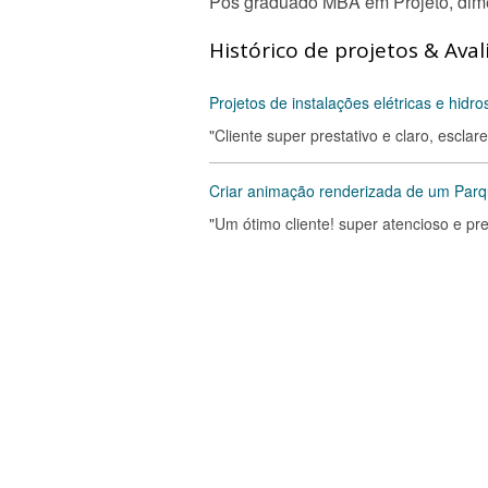
Pós graduado MBA em Projeto, dim
Histórico de projetos & Aval
Projetos de instalações elétricas e hidro
"Cliente super prestativo e claro, escla
Criar animação renderizada de um Parq
"Um ótimo cliente! super atencioso e pr