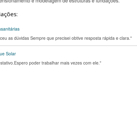
ensionamento e modelagem de estruturas e fundações.
iações:
ssanitárias
receu as dúvidas Sempre que precisei obtive resposta rápida e clara."
ue Solar
estativo.Espero poder trabalhar mais vezes com ele."