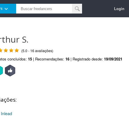
Login
rs
rthur S.
(5.0 - 16 avaliações)
etos concluídos:
15
| Recomendações:
16
| Registrado desde:
19/09/2021
iações:
 Inlead