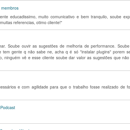
ra membros
iente educadissimo, muito comunicativo e bem tranquilo, soube expl
uitas referencias, otimo cliente!"
har. Soube ouvir as sugestões de melhoria de performance. Soube
ue tem gente q não sabe ne, acha q é só "instalar plugins" porem se
so, ninguém vê e esse cliente soube dar valor as sugestões que não
essários e com agilidade para que o trabalho fosse realizado de f
 Podcast