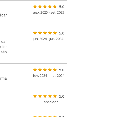
5.0
ago. 2025 - set. 2025
icar
5.0
jun. 2024 - jun. 2024
 dar
 for
 são
5.0
fev. 2024 - mai. 2024
orma
5.0
Cancelado