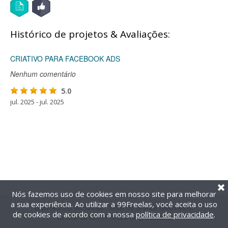
Histórico de projetos & Avaliações:
CRIATIVO PARA FACEBOOK ADS
Nenhum comentário
5.0
jul. 2025 - jul. 2025
Nós fazemos uso de cookies em nosso site para melhorar
a sua experiência. Ao utilizar a 99Freelas, você aceita o uso
@2014-2026 99Freelas. Todos os direitos reservados.
de cookies de acordo com a nossa
política de privacidade
.
Termos de uso
|
Política de privacidade