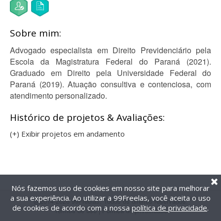
Sobre mim:
Advogado especialista em Direito Previdenciário pela
Escola da Magistratura Federal do Paraná (2021).
Graduado em Direito pela Universidade Federal do
Paraná (2019). Atuação consultiva e contenciosa, com
atendimento personalizado.
Histórico de projetos & Avaliações:
(+) Exibir projetos em andamento
Nós fazemos uso de cookies em nosso site para melhorar
a sua experiência. Ao utilizar a 99Freelas, você aceita o uso
@2014-2026 99Freelas. Todos os direitos reservados.
de cookies de acordo com a nossa
política de privacidade
.
Termos de uso
|
Política de privacidade