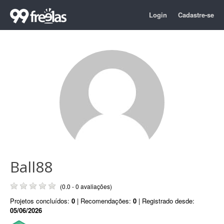
Login
Cadastre-se
Ball88
(0.0 - 0 avaliações)
Projetos concluídos:
0
| Recomendações:
0
| Registrado desde:
05/06/2026