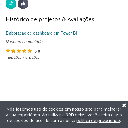
Histórico de projetos & Avaliações:
Elaboração de dashboard em Power BI
Nenhum comentário
5.0
mai. 2025 - jun. 2025
Nós fazemos uso de cookies em nosso site para melhorar
a sua experiência. Ao utilizar a 99Freelas, você aceita o uso
@2014-2026 99Freelas. Todos os direitos reservados.
de cookies de acordo com a nossa
política de privacidade
.
Termos de uso
|
Política de privacidade