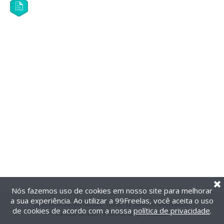
Nós fazemos uso de cookies em nosso site para melhorar
a sua experiência. Ao utilizar a 99Freelas, você aceita o uso
@2014-2026 99Freelas. Todos os direitos reservados.
de cookies de acordo com a nossa
política de privacidade
.
Termos de uso
|
Política de privacidade